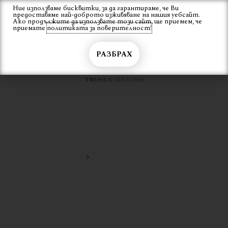
Skip
Ние използваме бисквитки, за да гарантираме, че Ви
Вход
предоставяме най-доброто изживяване на нашия уебсайт.
to
Ако продължите да използвате този сайт, ще приемем, че
content
приемате
политиката за поверителност!
РАЗБРАХ
ТУРСКИ МОДЕРЕН СТОЛ
Начало
турски модерен стол