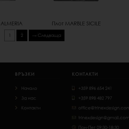
 ALMERIA
Плот MARBLE SICILE
1
2
→ Следваща
ВРЪЗКИ
КОНТАКТИ
Начало
+359 896 654 241
За нас
+359 898 482 797
Контакти
office@trinexdesign.co
trinexdesign@gmail.co
Пон-Пет 09:30-18:30