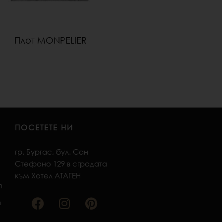
Плот MONPELIER
ПОСЕТЕТЕ НИ
гр. Бургас, бул. Сан
Стефано 129 в сградата
към Хотел АТАГЕН
F
I
P
m
a
n
i
m
c
s
n