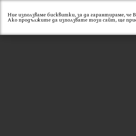
Skip
to
Ние използваме бисквитки, за да гарантираме, че
content
Начало
За нас
Ако продължите да използвате този сайт, ще при
ВЕРЗАЛИТ