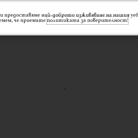
 Ви предоставяме най-доброто изживяване на нашия уе
Интериор
Екстериор
Каталог
Проекти
емем, че приемате
политиката за поверителност!
Начало
верзалит