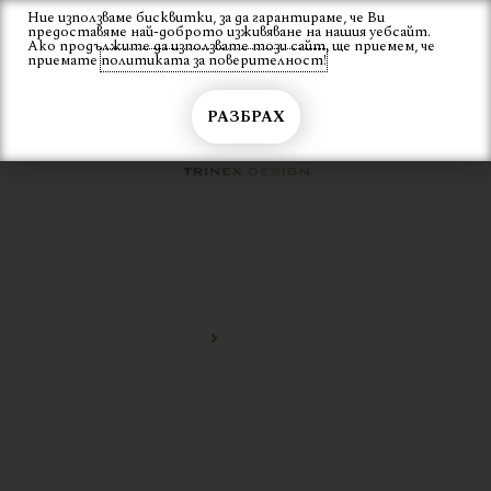
Skip
Ние използваме бисквитки, за да гарантираме, че Ви
Вход
предоставяме най-доброто изживяване на нашия уебсайт.
to
Ако продължите да използвате този сайт, ще приемем, че
content
приемате
политиката за поверителност!
РАЗБРАХ
ОФИС МЕБЕЛИ
Начало
Офис мебели