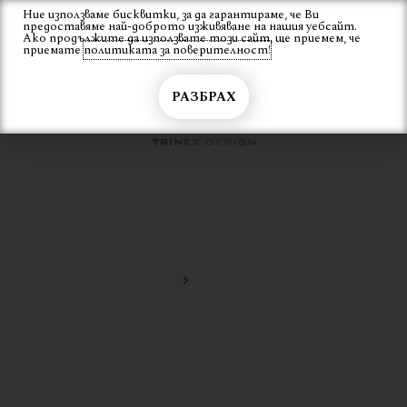
Skip
Ние използваме бисквитки, за да гарантираме, че Ви
Вход
предоставяме най-доброто изживяване на нашия уебсайт.
to
Ако продължите да използвате този сайт, ще приемем, че
content
приемате
политиката за поверителност!
РАЗБРАХ
БАР СТОЛОВЕ
Начало
Бар столове