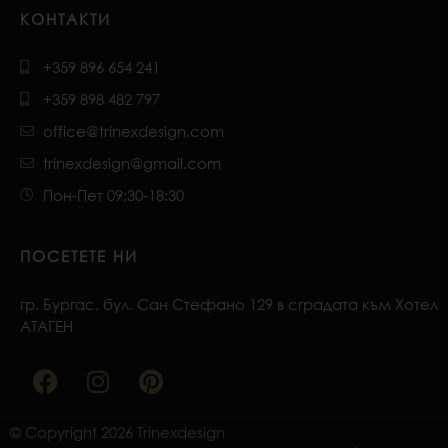
КОНТАКТИ
+359 896 654 241
+359 898 482 797
office@trinexdesign.com
trinexdesign@gmail.com
Пон-Пет 09:30-18:30
ПОСЕТЕТЕ НИ
гр. Бургас, бул. Сан Стефано 129 в сградата към Хотел
АТАГЕН
F
I
P
a
n
i
c
s
n
e
t
t
© Copyright 2026 Trinexdesign
b
a
e