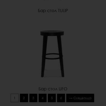
Бар стол TULIP
Бар стол UFO
1
2
3
4
5
6
→ Следваща