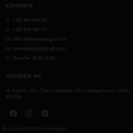
КОНТАКТИ
+359 896 654 241
+359 898 482 797
office@trinexdesign.com
trinexdesign@gmail.com
Пон-Пет 09:30-18:30
ПОСЕТЕТЕ НИ
гр. Бургас, бул. Сан Стефано 129 в сградата към Хотел
АТАГЕН
F
I
P
a
n
i
c
s
n
e
t
t
© Copyright 2026 Trinexdesign
b
a
e