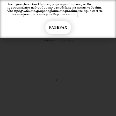
Skip
Ние използваме бисквитки, за да гарантираме, че Ви
Вход
предоставяме най-доброто изживяване на нашия уебсайт.
to
Ако продължите да използвате този сайт, ще приемем, че
content
приемате
политиката за поверителност!
РАЗБРАХ
ДЪРВЕНИ
Начало
дървени