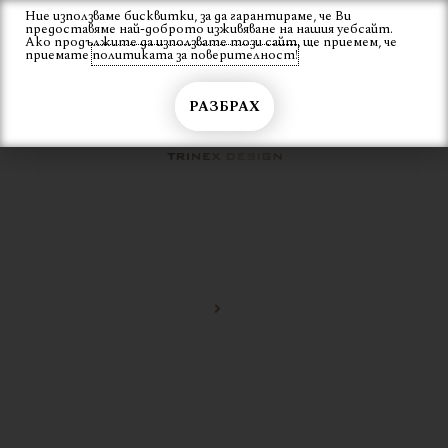
Skip
Ние използваме бисквитки, за да гарантираме, че Ви
Вход
предоставяме най-доброто изживяване на нашия уебсайт.
to
Ако продължите да използвате този сайт, ще приемем, че
content
приемате
политиката за поверителност!
РАЗБРАХ
МЕТАЛНИ
Начало
метални