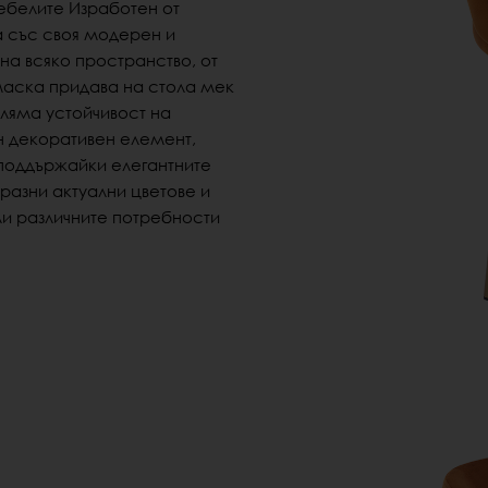
мебелите
Изработен от
а със своя модерен и
на всяко пространство, от
маска
придава на стола мек
ляма устойчивост на
н декоративен елемент,
 поддържайки елегантните
разни актуални цветове и
ли различните потребности