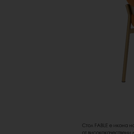
Стол FABLE е икона н
от висококачествени 