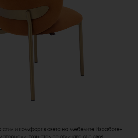
а стил и комфорт в света на мебелите
Изработен
материали, този стол се отличава със своя