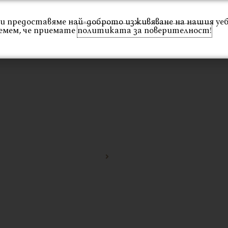
 Ви предоставяме най-доброто изживяване на нашия уе
емем, че приемате
политиката за поверителност!
Интериор
Екстериор
Каталог
Проекти
Начало
Стол FABLE