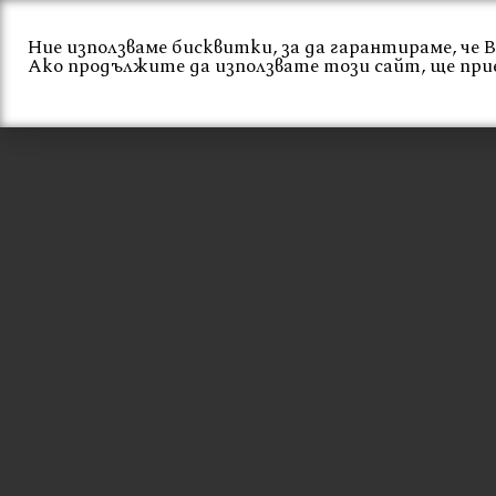
Skip
to
Ние използваме бисквитки, за да гарантираме, че
Ако продължите да използвате този сайт, ще при
content
Начало
За нас
СТОЛ FABLE