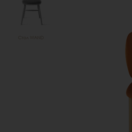
Стол WAND
Бар стол UFO
Б