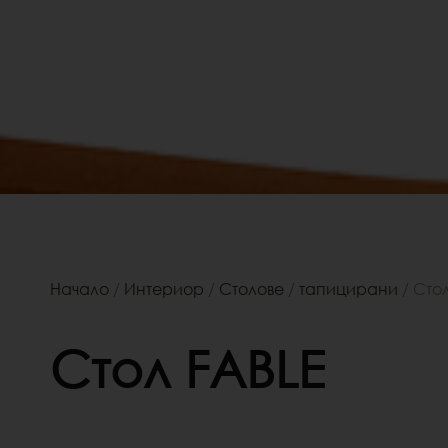
Начало
/
Интериор
/
Столове
/
тапицирани
/ Сто
Стол FABLE