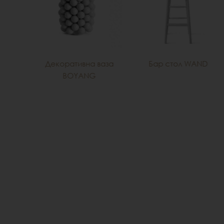
Декоративна ваза
Бар стол WAND
на
BOYANG
ORAL