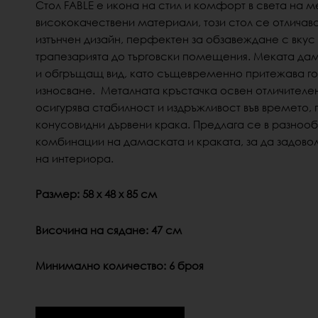
Стол FABLE е икона на стил и комфорт в света на 
висококачествени материали, този стол се отличав
изтънчен дизайн, перфектен за обзавеждане с вкус 
трапезарията до търговски помещения. Меката да
и обгръщащ вид, като същевременно притежава го
износване.
Металната кръстачка освен отличителе
осигурява стабилност и издръжливост във времето,
конусовидни дървени крака.
Предлага се в разнооб
комбинации на дамаската и краката, за да задово
на интериора.
Размер: 58 х 48 х 85 см
Височина на сядане: 47 см
Минимално количество: 6 броя