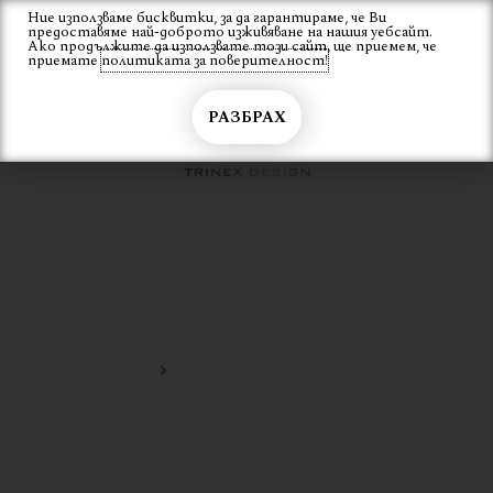
Skip
Ние използваме бисквитки, за да гарантираме, че Ви
Вход
предоставяме най-доброто изживяване на нашия уебсайт.
to
Ако продължите да използвате този сайт, ще приемем, че
content
приемате
политиката за поверителност!
РАЗБРАХ
МОДЕРНО ГРАДИНСКО
КРЕСЛО
Начало
модерно градинско кресло