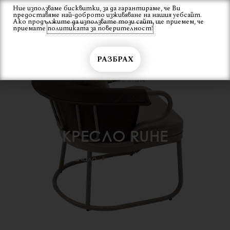
Skip
Ние използваме бисквитки, за да гарантираме, че Ви
Вход
предоставяме най-доброто изживяване на нашия уебсайт.
to
Ако продължите да използвате този сайт, ще приемем, че
content
приемате
политиката за поверителност!
РАЗБРАХ
КРЕСЛО RUHE
Начало
Кресло RUHE