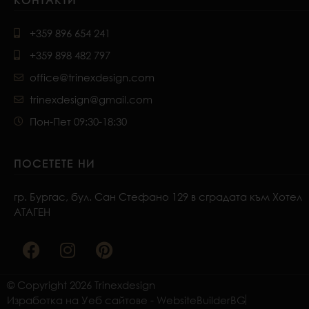
+359 896 654 241
+359 898 482 797
office@trinexdesign.com
trinexdesign@gmail.com
Пон-Пет 09:30-18:30
ПОСЕТЕТЕ НИ
гр. Бургас, бул. Сан Стефано 129 в сградата към Хотел
АТАГЕН
F
I
P
a
n
i
c
s
n
e
t
t
© Copyright 2026 Trinexdesign
b
a
e
Изработка на Уеб сайтове - WebsiteBuilderBG