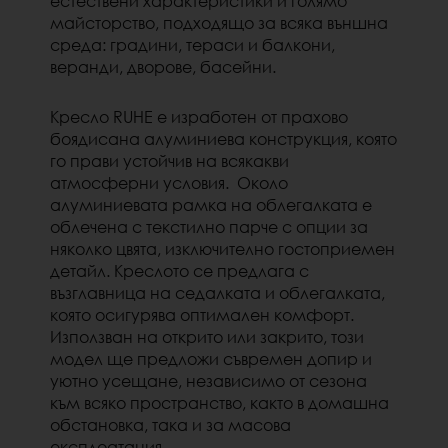
естествени характеристики и голямо
майсторство, подходящо за всяка външна
среда: градини, тераси и балкони,
веранди, дворове, басейни.
Кресло RUHE е изработен от прахово
боядисана алуминиева конструкция, която
го прави устойчив на всякакви
атмосферни условия. Около
алуминиевата рамка на облегалката е
облечена с текстилно парче с опции за
няколко цвята, изключително гостоприемен
детайл. Креслото се предлага с
възглавница на седалката и облегалката,
която осигурява оптимален комфорт.
Използван на открито или закрито, този
модел ще предложи съвремен допир и
уютно усещане, независимо от сезона
към всяко пространство, както в домашна
обстановка, така и за масова
експлоатация.