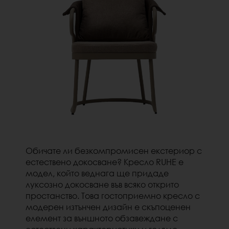
Обичате ли безкомпромисен екстериор с
естествено докосване?
Кресло RUHE е
модел, който веднага ще придаде
луксозно докосване във всяко открито
простанство.
Това гостоприемно кресло с
модерен изтънчен дизайн е скъпоценен
елемент за външното обзавеждане с