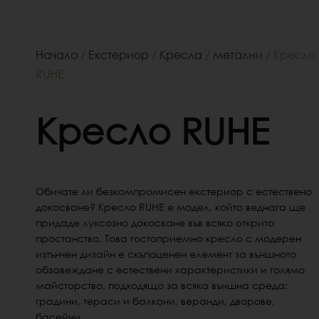
Начало
/
Екстериор
/
Кресла
/
метални
/ Кресло
RUHE
Кресло RUHE
Обичате ли безкомпромисен екстериор с естествено
докосване?
Кресло RUHE е модел, който веднага ще
придаде луксозно докосване във всяко открито
простанство.
Това гостоприемно кресло с модерен
изтънчен дизайн е скъпоценен елемент за външното
обзавеждане с естествени характеристики и голямо
майсторство, подходящо за всяка външна среда:
градини, тераси и балкони, веранди, дворове,
басейни.