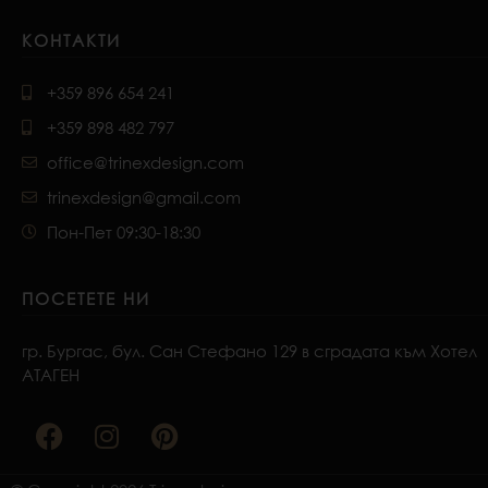
КОНТАКТИ
+359 896 654 241
+359 898 482 797
office@trinexdesign.com
trinexdesign@gmail.com
Пон-Пет 09:30-18:30
ПОСЕТЕТЕ НИ
гр. Бургас, бул. Сан Стефано 129 в сградата към Хотел
АТАГЕН
F
I
P
a
n
i
c
s
n
e
t
t