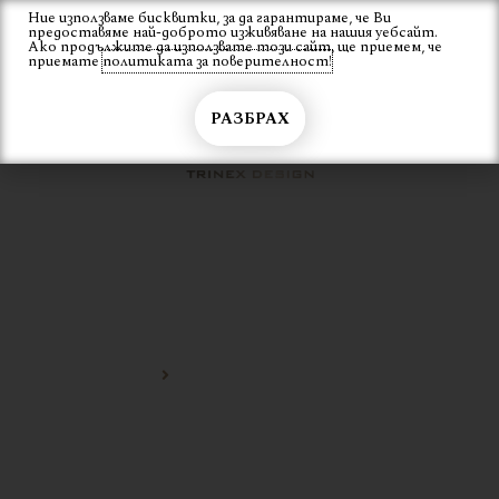
Skip
Ние използваме бисквитки, за да гарантираме, че Ви
Вход
предоставяме най-доброто изживяване на нашия уебсайт.
to
Ако продължите да използвате този сайт, ще приемем, че
content
приемате
политиката за поверителност!
РАЗБРАХ
ЛУКСОЗНА ТРАПЕЗАРНА
МАСА
Начало
луксозна трапезарна маса