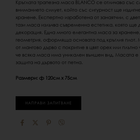
Кръглата трапезна маса BLANCO се отличава със 
вниманието силует, който със сигурност ще издигн
хранене.
Експертно изработена от занаятчии, с две
тази маса излъчва съвременна естетика, която ще 
декорация. Една много елегантна маса за хранен
геометрия, оформяща основата под кръглия плот.
от мангово дърво с покритие в цвят орех или плътно
че всяка маса има уникален външен вид. Масата е 
защита на дървото от петна.
Размери: ф 120см х 75см
НАПРАВИ ЗАПИТВАНЕ