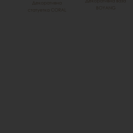
Декоративна ваза
Декоративна
ACE
BOYANG
статуетка CORAL