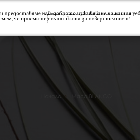
 Ви предоставяме най-доброто изживяване на нашия уе
емем, че приемате
политиката за поверителност!
Интериор
Екстериор
Каталог
Проекти
Начало
Маса BLANCO