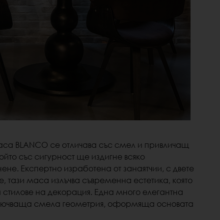
аса BLANCO се отличава със смел и привличащ
ойто със сигурност ще издигне всяко
нене.
Експертно изработена от занаятчии, с двете
, тази маса излъчва съвременна естетика, която
 стилове на декорация. Една много елегантна
ключваща смела геометрия, оформяща основата