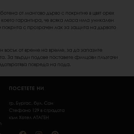
тена от мангово дърво с покритие в цвят орех
, което гарантира, че всяка маса има уникален
 покрита с прозрачен лак за защита на дървото
н восък от време на време, за да запазите
та.
За твърди подове поставете филцови плъзгачи
едотвратява повреда на пода
.
ПОСЕТЕТЕ НИ
гр. Бургас, бул. Сан
Стефано 129 в сградата
към Хотел АТАГЕН
F
I
P
m
a
n
i
m