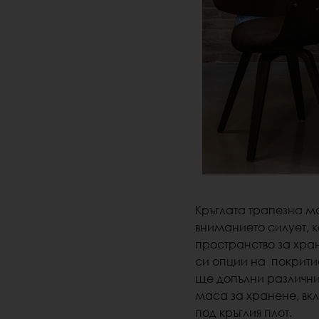
Кръглата трапезна м
вниманието силует, к
пространство за хра
си опции на покритие
ще допълни различни
маса за хранене, в
под кръглия плот.