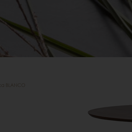
са BLANCO