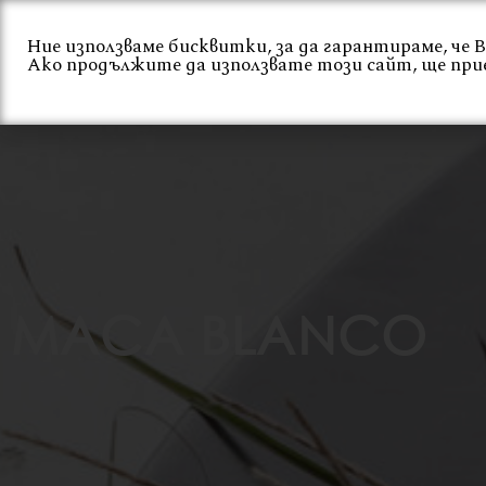
Skip
to
Ние използваме бисквитки, за да гарантираме, че
Ако продължите да използвате този сайт, ще при
content
Начало
За нас
МАСА BLANCO