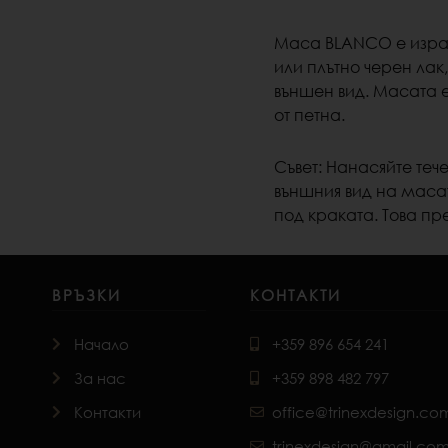
Маса BLANCO е израбо
или плътно черен лак
външен вид. Масата е
от петна.
Съвет:
Нанасяйте тече
външния вид на маса
под краката.
Това пр
ВРЪЗКИ
КОНТАКТИ
Начало
+359 896 654 241
За нас
+359 898 482 797
Контакти
office@trinexdesign.co
trinexdesign@gmail.co