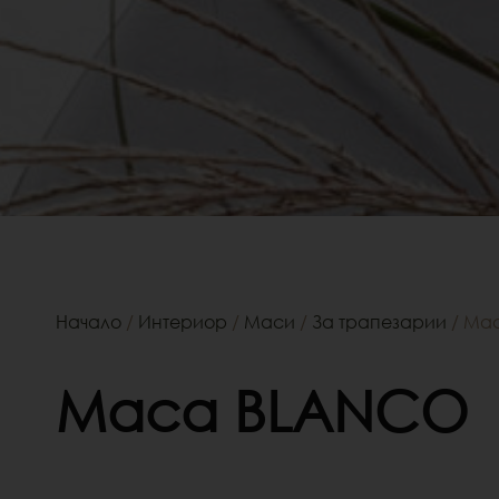
Начало
/
Интериор
/
Маси
/
За трапезарии
/ Ма
Маса BLANCO