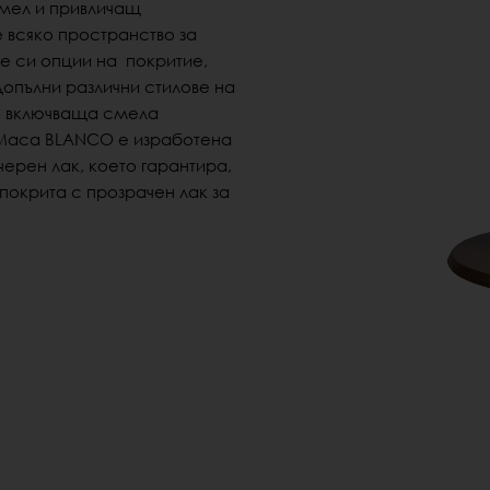
смел и привличащ
е всяко пространство за
те си опции на покритие,
допълни различни стилове на
е, включваща смела
Маса BLANCO е изработена
 черен лак, което гарантира,
покрита с прозрачен лак за