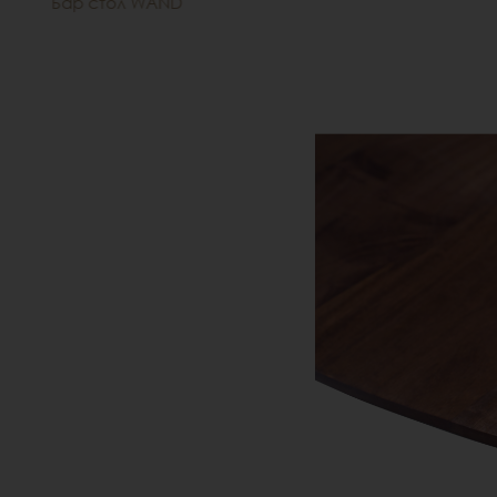
Бар стол WAND
Стол WAND