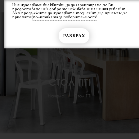
Skip
Ние използваме бисквитки, за да гарантираме, че Ви
Вход
предоставяме най-доброто изживяване на нашия уебсайт.
to
Ако продължите да използвате този сайт, ще приемем, че
content
приемате
политиката за поверителност!
РАЗБРАХ
СТОЛ TITI
Начало
Стол TITI