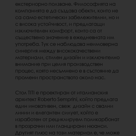
екстериорно ползване. Философията на
компанията е да създава обекти,
които не
са само естетически забележителни, но и
с висока устойчивост, и предлагащи
изключителен комфорт, които са от
съществено значение в ежедневната им
употреба. Тук се наблюдава неимоверна
синергия между висококачествени
материали, стилен дизайн и изключително
внимание при целия производствен
процес, която несъмнено е в състояние да
промени пространството около нас.
Стол TITI е проектиран от италианския
архитект Roberto Semprini, който предлага
един иновативен, свеж дизайн с овални
линии и елегантен силует, който е
изработен от рециклируем поликарбонат
в прозрачни или гланцирани нюанси.
Другият плюс на този материал е, че може