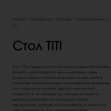
Начало
/
Екстериор
/
Столове
/
полипропилен
/ 
TITI
Стол TITI
Стол TITI е проектиран от италианския архитект Roberto
Semprini, който предлага един иновативен, свеж
дизайн с овални линии и елегантен силует, който е
изработен от рециклируем поликарбонат в прозрачни
или гланцирани нюанси. Другият плюс на този
материал е, че може да се използва не само за
вътрешна употреба, но и за външна, като е
изключително устойчив на атмосферни влияния и UV
лъчи. Стифира се. Със сертификат CATAS.