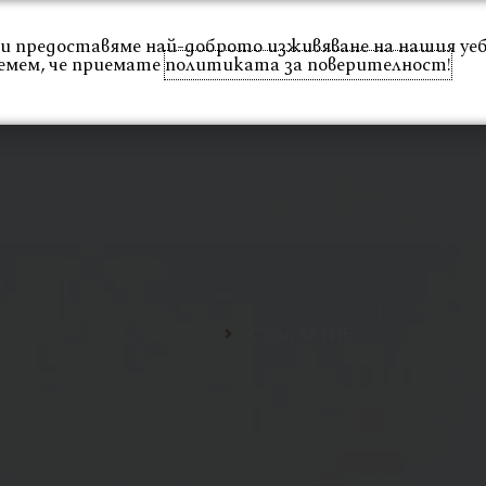
 Ви предоставяме най-доброто изживяване на нашия уе
емем, че приемате
политиката за поверителност!
Интериор
Екстериор
Каталог
Проекти
Начало
Стол SANTE