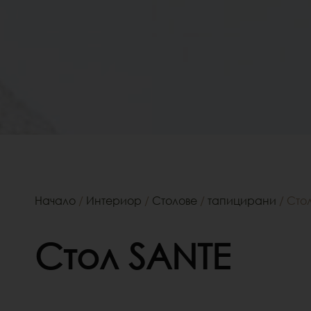
Начало
/
Интериор
/
Столове
/
тапицирани
/ Сто
Стол SANTE