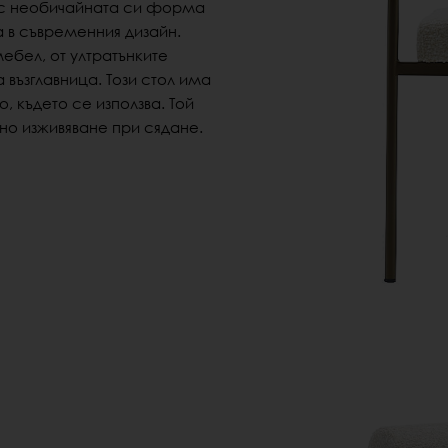
 с необичайната си форма
 в съвременния дизайн.
ебел, от ултратънките
 възглавница.
Този стол има
, където се използва.
Той
но изживяване при сядане.