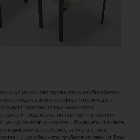
ирано да нарушава правилата с необичайната
ката. Моделът влага комфорт и прохлада в
. Моделът препраща към миналото с
орма. В продукта са интегрирани различни
 цел да съчетаят миналото и бъдещето. Игривите
т в шикозно късче мебел, от ултратънките
лакътници до обемната, тръбна възглавница.
Този