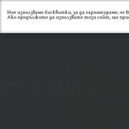
Skip
to
Ние използваме бисквитки, за да гарантираме, че
Ако продължите да използвате този сайт, ще при
content
Начало
За нас
СТОЛ SANTE