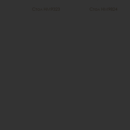
51
Стол HM9323
Стол HM9824