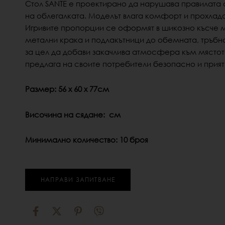
Стол SANTE е проектирано да нарушава правилата
на облегалката. Моделът влага комфорт и прохлада
Игривите пропорции се оформят в шикозно късче м
метални крака и подлакътници до обемната, тръбна
за цел да добави закачлива атмосфера към мястото
предлага на своите потребители безопасно и прият
Размер: 56 х 60 х 77см
Височина на сядане: см
Минимално количество: 10 броя
НАПРАВИ ЗАПИТВАНЕ