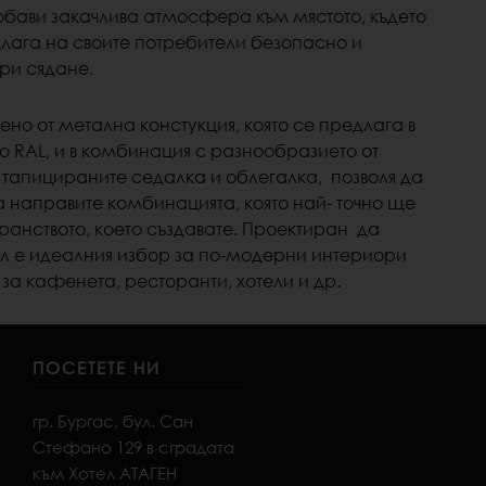
добави закачлива атмосфера към мястото, където
лага на своите потребители безопасно и
ри сядане.
ено от метална констукция, която се предлага в
о RAL, и в комбинация с разнообразието от
 тапицираните седалка и облегалка, позволя да
а направите комбинацията, която най- точно ще
ранството, което създавате.
Проектиран да
дел е идеалния избор за по-модерни интериори
 за кафенета, ресторанти, хотели и др.
ПОСЕТЕТЕ НИ
гр. Бургас, бул. Сан
Стефано 129 в сградата
към Хотел АТАГЕН