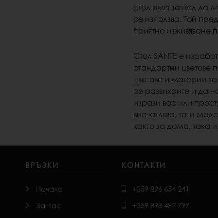
стол има за цел да 
се използва.
Той пред
приятно изживяване п
Стол SANTE
е изработ
стандартни цветове п
цветове и материи за
се развихрите и да н
изрази вас или прост
впечатлява, точи мо
както за дома, така и
ВРЪЗКИ
КОНТАКТИ
Начало
+359 896 654 241
За нас
+359 898 482 797