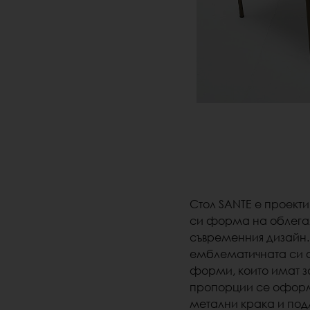
Стол SANTE е проект
си форма на облегал
съвременния дизайн
емблематичната си ф
форми, които имат за
пропорции се оформя
метални крака и под