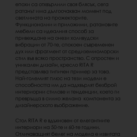
епохи са отхвърлили своя блясък, сега
ратанът има дългоочакван момент под
светлината на прожекторите.
Функционални и приложими, ратановите
мебели са идеалния способ за
привеждане на онези холивудски
вибрации от 70-те, спокоен съвременен
дух или фрагмент от средиземноморски
стил във всяко пространство.
С опростен и
уникален дизайн, кресло RITA R
представлява типичен пример за това.
Най-големият плюс на тези модели е
способността им да надхвърлят безброй
интериорни стилове и тенденции, което ги
превръща в силно желана компонента за
дизайнерското въображение.
Стол RITA R е вдъхновен от елегантните
интериори на 50-те и 60-те години.
Отличаващият белег на модела е извитата