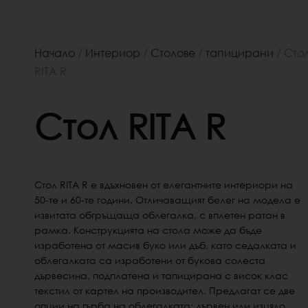
Начало
/
Интериор
/
Столове
/
тапицирани
/ Сто
RITA R
Стол RITA R
Стол RITA R е вдъхновен от елегантните интериори на
50-те и 60-те години. Отличаващият белег на модела е
извитата обгръщаща облегалка, с вплетен ратан в
рамка. Конструкцията на стола може да бъде
изработена от масив буко или дъб, като седалката и
облегалката са изработени от букова солеста
дървесина, подплатена и тапицирана с висок клас
текстил от картел на производител. Предлагат се две
опции на гърба на облегалката: дървен или изцяло