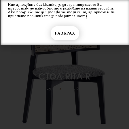
Skip
Ние използваме бисквитки, за да гарантираме, че Ви
Вход
предоставяме най-доброто изживяване на нашия уебсайт.
to
Ако продължите да използвате този сайт, ще приемем, че
content
приемате
политиката за поверителност!
РАЗБРАХ
СТОЛ RITA R
Начало
Стол RITA R