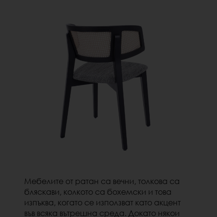
Мебелите от ратан са вечни, толкова са
бляскави, колкото са бохемски и това
изпъква, когато се използват като акцент
във всяка вътрешна среда. Докато някои