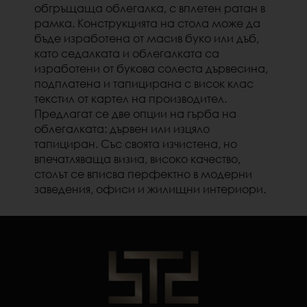
обгръщаща облегалка, с вплетен ратан в
рамка. Конструкцията на стола може да
бъде изработена от масив буко или дъб,
като седалката и облегалката са
изработени от букова солеста дървесина,
подплатена и тапицирана с висок клас
текстил от картел на производител.
Предлагат се две опции на гърба на
облегалката: дървен или изцяло
тапициран. Със своята изчистена, но
впечатляваща визиа, високо качество,
столът се вписва перфектно в модерни
заведения, офиси и жилищни интериори.