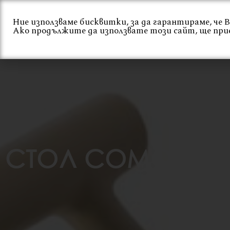
Skip
to
Ние използваме бисквитки, за да гарантираме, че
Ако продължите да използвате този сайт, ще при
content
Начало
За нас
СТОЛ COMO