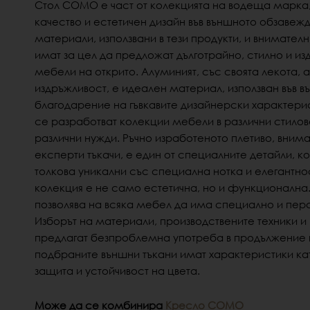
Стол COMO е част от колекцията на водеща марка,
качество и естетичен дизайн във външното обзавеж
материали, използвани в тези продукти, и внимател
имат за цел да предложат дълготрайно, стилно и из
мебели на открито.
Алуминият, с
ъс своята лекота,
издръжливост, е идеален материал, използван във 
благодарение на гъвкавите дизайнерски характери
се разработват колекции мебели в различни стилове
различни нужди.
Ръчно изработеното плетиво, вним
експерти тъкачи, е един от специалните детайли, к
толкова уникални със специална нотка и елегантно
колекция е не само естетична, но и функционална
позволява на всяка мебел да има специално и пе
Изборът на материали, производствените техники и
предлагат безпроблемна употреба в продължение н
подбраните външни тъкани имат характеристики ка
защита и устойчивост на цвета.
Може да се комбинира
Кресло COMO