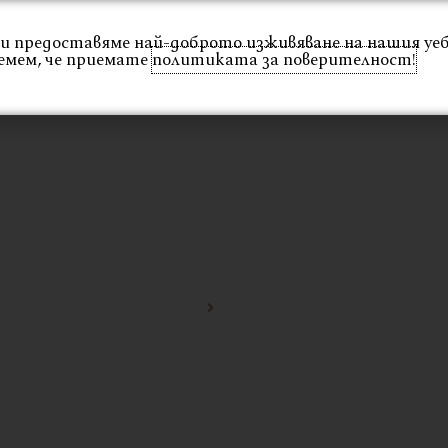
 Ви предоставяме най-доброто изживяване на нашия уе
емем, че приемате
политиката за поверителност!
Интериор
Екстериор
Каталог
Проекти
Начало
Стол COMO