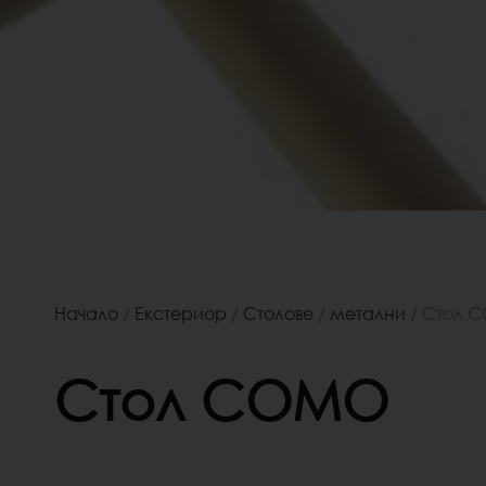
Начало
/
Екстериор
/
Столове
/
метални
/ Стол 
Стол COMO