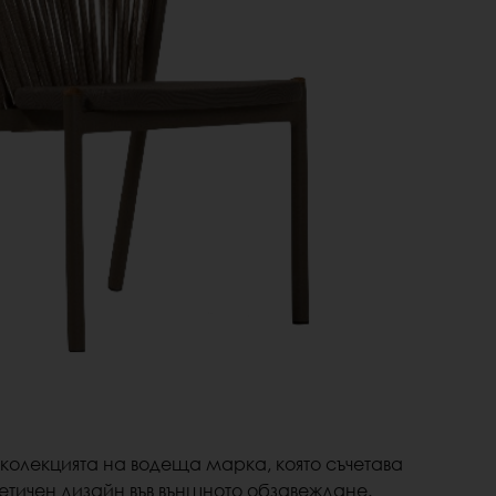
колекцията на водеща марка, която съчетава
тетичен дизайн във външното обзавеждане.