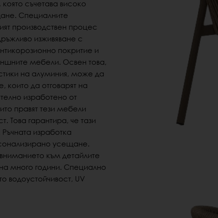
 която съчетава високо
дане.
Специалните
ният производствен процес
дръжливо изживяване с
 антикорозионно покритие и
външните мебели.
Освен това,
стики на алуминия, може да
, които да отговарят на
ателно изработено от
оито правят тези мебели
ст
.
Това гарантира, че тази
.
Ръчната изработка
рсонализирано усещане
.
 вниманието към детайлите
а много години.
Специално
то водоустойчивост, UV