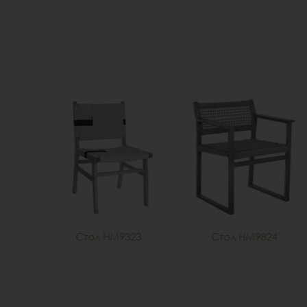
51
Стол HM9323
Стол HM9824