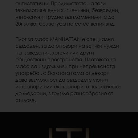
антистатични. Предимството на тази
технология е едни хигиенични, безвредни,
нетоксични, трудно възпламеними, с до
20г живот без загуба на естествения вид.
Плот за маса MANHATTAN е специално
създаден, за да отговори на всички нужди
на заведения, хотели или други
обществени пространства. Плотовете за
маса са издръжливи при непрекъсната
употреба , а богатата гама от декори
дава възможност да създадете уютни
интериори или екстериори, от класически
до модерни, в голямо разнообразие от
стилове.