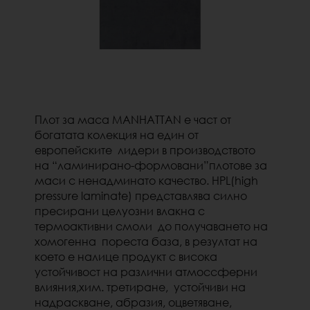
Плот за маса MANHATTAN е част от
богатата колекция на един от
европейските лидери в производството
на
“ламинирано-формовани”
плотове за
маси с ненадминато качество. HPL(high
pressure laminate) представлява силно
пресирани целуозни влакна с
термоактивни смоли до получаването на
хомогенна пореста база, в резултат на
което е налице продукт с висока
устойчивост на различни атмоссферни
влияния,хим. третиране, устойчиви на
надраскване, абразия, оцветяване,