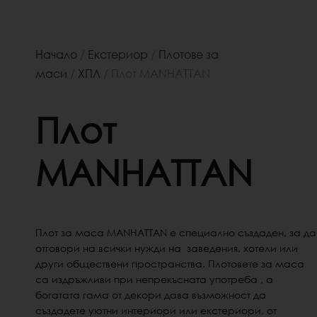
Начало
/
Екстериор
/
Плотове за
маси
/
ХПЛ
/ Плот MANHATTAN
Плот
MANHATTAN
Плот за маса MANHATTAN е специално създаден, за да
отговори на всички нужди на заведения, хотели или
други обществени пространства. Плотовете за маса
са издръжливи при непрекъсната употреба , а
богатата гама от декори дава възможност да
създадете уютни интериори или екстериори, от