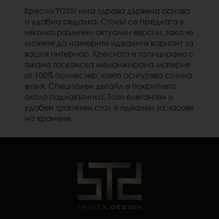
Кресло YOSSI има здрава дървена основа
и удобна седалка.
Столът се предлага в
няколко различни актуални версии, така че
можете да намерите идеалния вариант за
вашия интериор.
Креслото
е тапицирано с
тъкана тосканска меланжирана материя
от 100% полиестер, която осигурява стилна
визия.
Специален детайл е покритието
около подлакътника.
Този елегантен и
удобен трапезен стол е идеален за часове
на хранене.