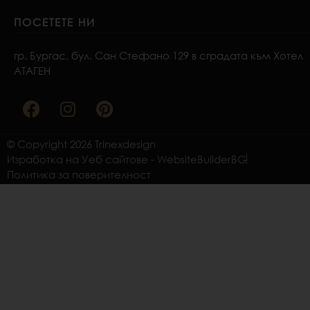
ПОСЕТЕТЕ НИ
гр. Бургас, бул. Сан Стефано 129 в сградата към Хотел
АТАГЕН
F
I
P
a
n
i
c
s
n
e
t
t
© Copyright 2026 Trinexdesign
b
a
e
Изработка на Уеб сайтове - WebsiteBuilderBG
o
g
r
Политика за поверителност
o
r
e
k
a
s
m
t