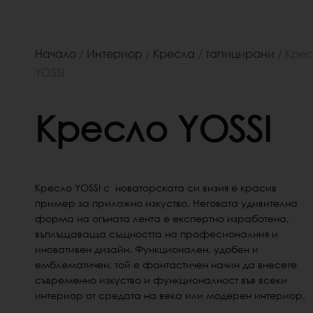
Начало
/
Интериор
/
Кресла
/
тапицирани
/ Кре
YOSSI
Кресло YOSSI
Кресло YOSSI с новаторската си визия е красив
пример за приложно изкуство. Неговата удивителна
форма на огъната лента е експертно изработена,
въплъщаваща същността на професионалния и
иновативен дизайн. Функционален, удобен и
емблематичен, той е фантастичен начин да внесете
съвременно изкуство и функционалност във всеки
интериор от средата на века или модерен интериор.