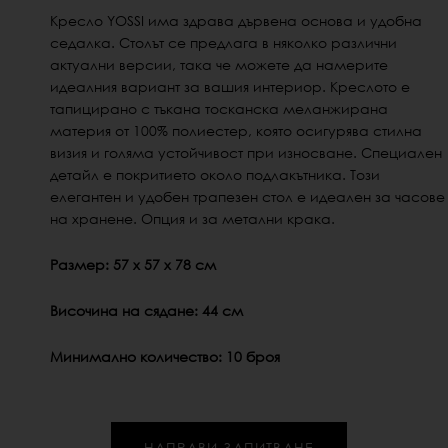
Кресло YOSSI има здрава дървена основа и удобна
седалка.
Столът се предлага в няколко различни
актуални версии, така че можете да намерите
идеалния вариант за вашия интериор.
Креслото
е
тапицирано с тъкана тосканска меланжирана
материя от 100% полиестер, която осигурява стилна
визия и голяма устойчивост при износване.
Специален
детайл е покритието около подлакътника.
Този
елегантен и удобен трапезен стол е идеален за часове
на хранене. Опция и за метални крака.
Размер: 57 x 57 x 78 см
Височина на сядане: 44 см
Минимално количество: 10 броя
НАПРАВИ ЗАПИТВАНЕ