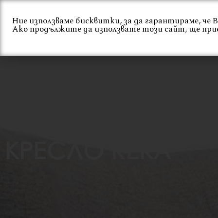
Skip
to
Ние използваме бисквитки, за да гарантираме, че
Ако продължите да използвате този сайт, ще при
content
Начало
За нас
КРЕСЛО REKA