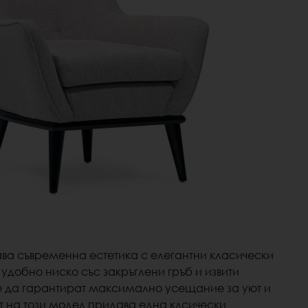
ава
съвременна естетика с елегантни класически
 удобно ниско със закръглени гръб и извити
че да гарантират максимално усещание за уют и
т на този модел придава една клсически