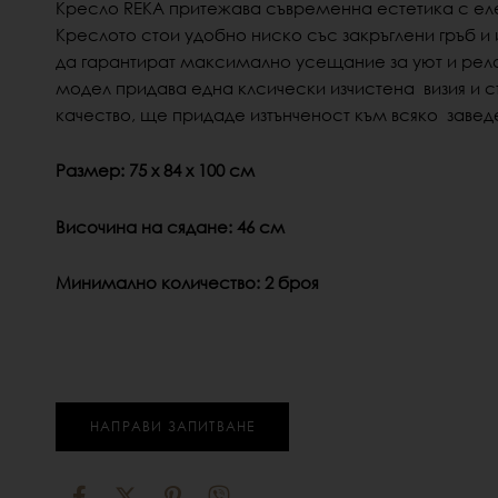
Кресло REKA притежава
съвременна естетика с еле
Креслото
стои удобно ниско със закръглени гръб и 
да гарантират максимално усещание за уют и рел
модел придава една клсически изчистена
визия и 
качество,
ще придаде изтънченост към всяко заведе
Размер: 75 х 84 х 100 см
Височина на сядане: 46 см
Минимално количество: 2 броя
НАПРАВИ ЗАПИТВАНЕ