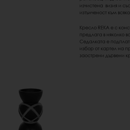
изчистена
визия и съ
изтънченост към всяко
Кресло REKA е с конс
предлага в няколко в
Седалката е подплат
избор от картел на п
заострени дървени к