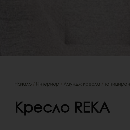
Начало
/
Интериор
/
Лаундж кресла
/
тапицира
Кресло REKA