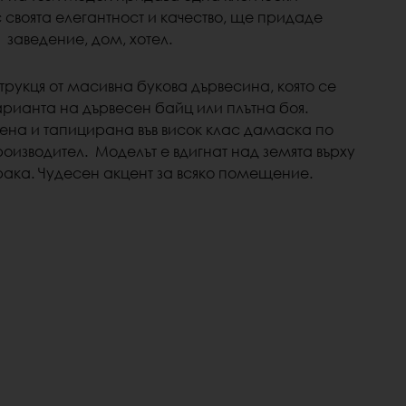
с
своята
елегантност и качество,
ще придаде
 заведение, дом, хотел.
трукця от масивна букова дървесина, която се
арианта на дървесен байц или плътна боя.
ена и тапицирана във висок клас дамаска по
роизводител. Моделът е вдигнат над земята върху
рака. Чудесен акцент за всяко помещение.