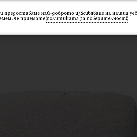
 Ви предоставяме най-доброто изживяване на нашия уе
емем, че приемате
политиката за поверителност!
Интериор
Екстериор
Каталог
Проекти
Начало
Кресло REKA