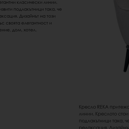
гантни класически линии.
извити подлакътници така, че
аксация.
Дизайнът на този
със
своята
елегантност и
ние, дом, хотел.
Кресло REKA притеж
линии. Креслото
стои
подлакътници така, 
релаксация.
Дизайнъ