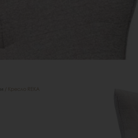
ни
/ Кресло REKA