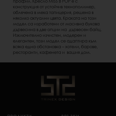
профил. Кресло MISS B POP е с
конструкция от устойчив технополимер,
облечена в мека тапицерия, решена в
няколко актуални цвята. Краката на този
модел са изработени от масивна букова
дървесина в две опции на дървесен байц.
Изключително изчистен, модерен и
елегантен, този модел се адаптира към
всяка една обстановка – хотели, барове,
ресторанти, кафенета и вашия дом.