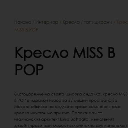
Начало
/
Интериор
/
Кресла
/
тапицирани
/ Кре
MISS B POP
Кресло MISS B
POP
Благодарение на своята широка седалка, кресло MISS
B POP е идеален избор за вътрешни пространства.
Меката обвивка на седлката прави седенето в това
кресло неустоимо приятно. Проектиран от
италианския архитект Luisa Battagila, изчистеният
дизайн прави този модел изключително функционален,