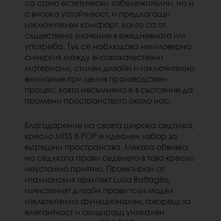
са само естетически забележителни, но и
с висока устойчивост, и предлагащи
изключителен комфорт, които са от
съществено значение в ежедневната им
употреба. Тук се наблюдава неимоверна
синергия между висококачествени
материали, стилен дизайн и изключително
внимание при целия производствен
процес, която несъмнено е в състояние да
промени пространството около нас.
Благодарение на своята широка седалка,
кресло MISS B POP е идеален избор за
вътрешни пространства. Меката обвивка
на седлката прави седенето в това кресло
неустоимо приятно. Проектиран от
италианския архитект Luisa Battagila,
изчистеният дизайн прави този модел
изключително функционален, говорещ за
елегантност и скициращ уникален