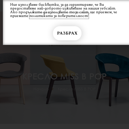
Skip
Ние използваме бисквитки, за да гарантираме, че Ви
Вход
предоставяме най-доброто изживяване на нашия уебсайт.
to
Ако продължите да използвате този сайт, ще приемем, че
content
приемате
политиката за поверителност!
РАЗБРАХ
КРЕСЛО MISS B POP
Начало
Кресло MISS B POP