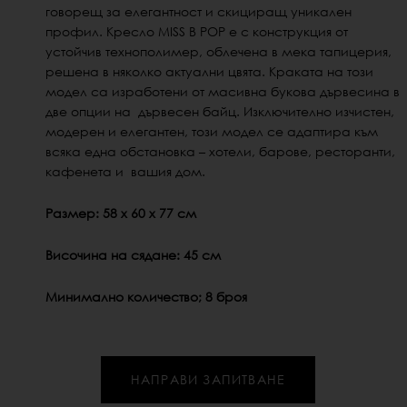
говорещ за елегантност и скициращ уникален
профил. Кресло MISS B POP е с конструкция от
устойчив технополимер, облечена в мека тапицерия,
решена в няколко актуални цвята. Краката на този
модел са изработени от масивна букова дървесина в
две опции на дървесен байц. Изключително изчистен,
модерен и елегантен, този модел се адаптира към
всяка една обстановка – хотели, барове, ресторанти,
кафенета и вашия дом.
Размер: 58 х 60 х 77 см
Височина на сядане: 45 см
Минимално количество; 8 броя
НАПРАВИ ЗАПИТВАНЕ