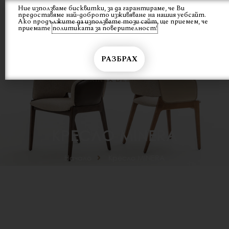
Skip
Ние използваме бисквитки, за да гарантираме, че Ви
Вход
предоставяме най-доброто изживяване на нашия уебсайт.
to
Ако продължите да използвате този сайт, ще приемем, че
content
приемате
политиката за поверителност!
РАЗБРАХ
КРЕСЛО MINERA
Начало
Кресло MINERA