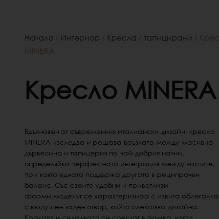
Начало
/
Интериор
/
Кресла
/
тапицирани
/ Кре
MINERA
Кресло MINERA
Вдъхновен от съвременния италиански дизайн, кресло
MINERA изследва и решава връзката между масивна
дървесина и тапицерия по най-добрия начин,
определяйки перфектната интеграция между частите,
при която едната поддържа другата в реципрочен
баланс. Със своите удобни и приветливи
форми,моделът се характеризира с извита облегалка
с въздушен заден отвор, който олекотява дизайна.
Краката и седалката се срещат в рамка, която