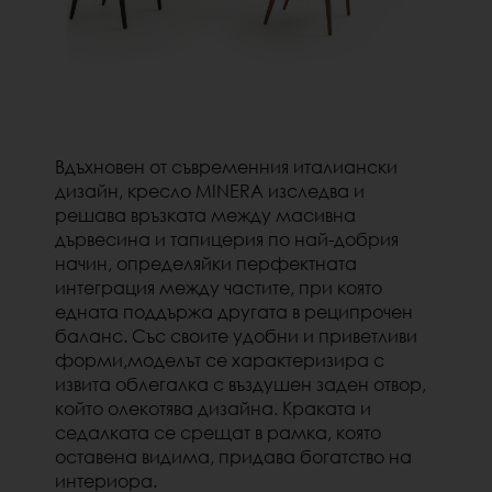
Вдъхновен от съвременния италиански
дизайн, кресло MINERA изследва и
решава връзката между масивна
дървесина и тапицерия по най-добрия
начин, определяйки перфектната
интеграция между частите, при която
едната поддържа другата в реципрочен
баланс. Със своите удобни и приветливи
форми,моделът се характеризира с
извита облегалка с въздушен заден отвор,
който олекотява дизайна. Краката и
седалката се срещат в рамка, която
оставена видима, придава богатство на
интериора.