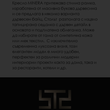
Кресло MINERA притежава стилна рамка,
изработена от масивна букова дървесина
и се предлага в няколко варианта
дървесен байц. Столът разполага с изцяло
тапицирана седалка с дървен детайл в
основата и подплатена облегалка. Може
да избирате от гама от синтетична кожа
или мек текстил. С изключително
съвременна луксозна визия, този
елегантен модел е много удобен,
перфектен за различни модерни
интериорни проекти както за дома, така и
за ресторанти, хотели и др.