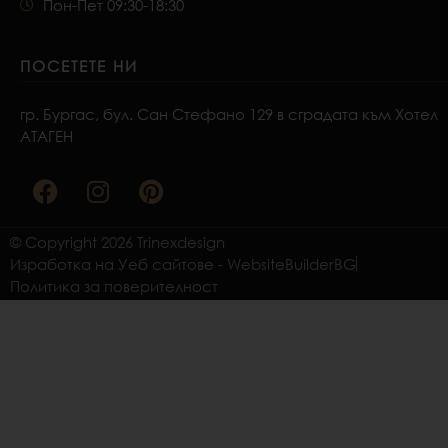
Пон-Пет 09:30-18:30
ПОСЕТЕТЕ НИ
гр. Бургас, бул. Сан Стефано 129 в сградата към Хотел
АТАГЕН
F
I
P
a
n
i
c
s
n
e
t
t
© Copyright 2026 Trinexdesign
b
a
e
Изработка на Уеб сайтове - WebsiteBuilderBG
o
g
r
Политика за поверителност
o
r
e
k
a
s
m
t