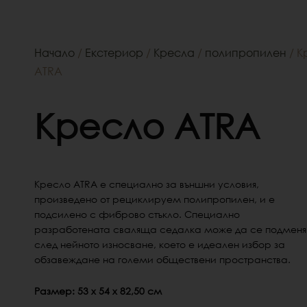
Начало
/
Екстериор
/
Кресла
/
полипропилен
/ К
ATRA
Кресло ATRA
Кресло ATRA е специално за външни условия,
произведено от рециклируем полипропилен, и е
подсилено с фиброво стъкло. Специално
разработената сваляща седалка може да се подменя
след нейното износване, което е идеален избор за
обзавеждане на големи обществени пространства.
Размер: 53 х 54 х 82,50 см