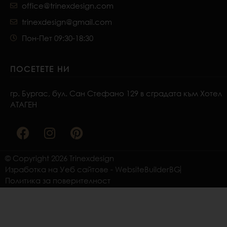
office@trinexdesign.com
trinexdesign@gmail.com
Пон-Пет 09:30-18:30
ПОСЕТЕТЕ НИ
гр. Бургас, бул. Сан Стефано 129 в сградата към Хотел
АТАГЕН
F
I
P
a
n
i
c
s
n
e
t
t
© Copyright 2026 Trinexdesign
b
a
e
Изработка на Уеб сайтове - WebsiteBuilderBG
o
g
r
Политика за поверителност
o
r
e
k
a
s
m
t