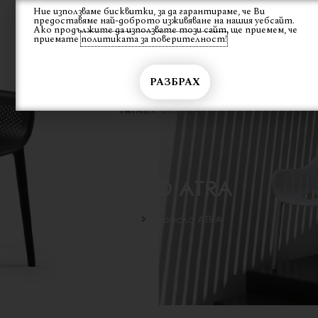
Skip
Ние използваме бисквитки, за да гарантираме, че Ви
Вход
предоставяме най-доброто изживяване на нашия уебсайт.
to
Ако продължите да използвате този сайт, ще приемем, че
content
приемате
политиката за поверителност!
РАЗБРАХ
КРЕСЛО ATRA
Начало
Кресло ATRA