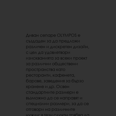
Диван сепаре OLYMPOS е
създаден за да предложи
различен и дискретен дизайн,
с цел да удовлетвори
изискванията за всеки проект
за различни обществени
пространства като
ресторанти, кафенета,
барове, заведения за бързо
хранене и др. Освен
стандартните размери е
възможно да се направят и
специални размери, за да се
отговори на различните
нужди: в тези случаи трябва да