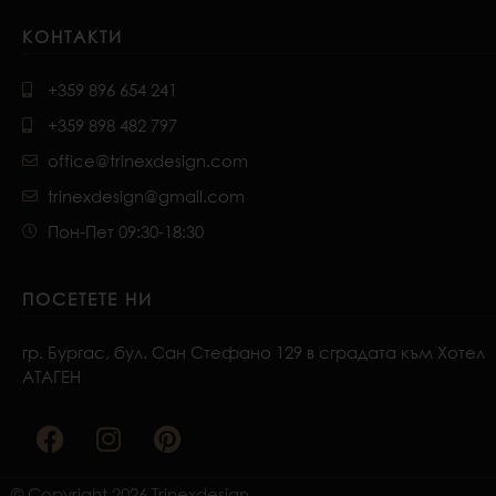
КОНТАКТИ
+359 896 654 241
+359 898 482 797
office@trinexdesign.com
trinexdesign@gmail.com
Пон-Пет 09:30-18:30
ПОСЕТЕТЕ НИ
гр. Бургас, бул. Сан Стефано 129 в сградата към Хотел
АТАГЕН
F
I
P
a
n
i
c
s
n
e
t
t
© Copyright 2026 Trinexdesign