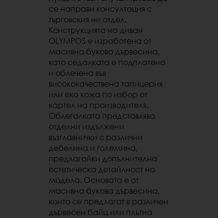
се направи консултация с
търговския ни отдел.
Конструкцията на диван
OLYMPOS е изработена от
масивна букова дървесина,
като седалката е подплатена
и облечена във
висококачествена тапицерия
или еко кожа по избор от
картел на производителя.
Облегалката представлява
отделни издължени
възглавнички с различни
дебелина и големина,
предлагайки допълнителна
естетическа детайлност на
модела. Основата е от
масивна букова дървесина,
които се предлагат в различен
дървесен байц или плътна