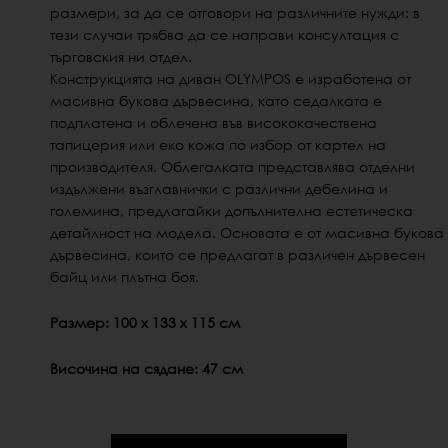
размери, за да се отговори на различните нужди: в
тези случаи трябва да се направи консултация с
търговския ни отдел.
Конструкцията на диван OLYMPOS е изработена от
масивна букова дървесина, като седалката е
подплатена и облечена във висококачествена
тапицерия или еко кожа по избор от картел на
производителя. Облегалката представлява отделни
издължени възглавнички с различни дебелина и
големина, предлагайки допълнителна естетическа
детайлност на модела. Основата е от масивна букова
дървесина, които се предлагат в различен дървесен
байц или плътна боя.
Размер: 100 x 133 x 115 см
Височина на сядане: 47 см