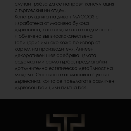
случаи трябва да се направи консултация
с търговския ни отдел.
Конструкцията на диван MACCOS е
изработена от масивна букова
дървесина, като седалката е подплатена
и облечена във висококачествена
тапицерия или еко кожа по избор от
картел на производителя. Линеен
декоративен шев оребрява цялата
седалка или само гърба, предлагайки
допълнителна естетическа детайлност на
модела. Основата е от масивна букова
дървесина, които се предлагат в различен
дървесен байц или плътна боя.