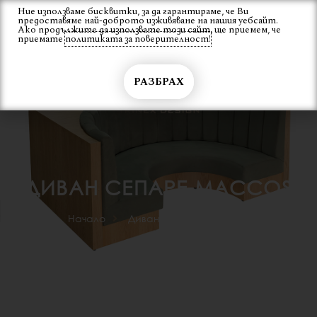
Skip
Ние използваме бисквитки, за да гарантираме, че Ви
Вход
предоставяме най-доброто изживяване на нашия уебсайт.
to
Ако продължите да използвате този сайт, ще приемем, че
content
приемате
политиката за поверителност!
РАЗБРАХ
ДИВАН СЕПАРЕ MACCOS
Начало
Диван сепаре MACCOS