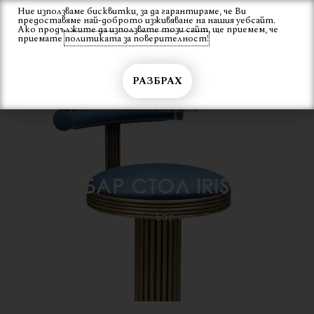
Skip
Ние използваме бисквитки, за да гарантираме, че Ви
Вход
предоставяме най-доброто изживяване на нашия уебсайт.
to
Ако продължите да използвате този сайт, ще приемем, че
content
приемате
политиката за поверителност!
РАЗБРАХ
БАР СТОЛ IRIS
Начало
Бар стол IRIS