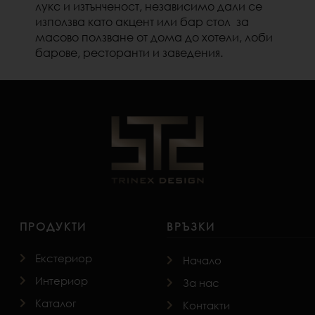
лукс и изтънченост, независимо дали се
използва като акцент или бар стол за
масово ползване от
дома до
хотели, лоби
барове, ресторанти и заведения.
ПРОДУКТИ
ВРЪЗКИ
Екстериор
Начало
Интериор
За нас
Каталог
Контакти