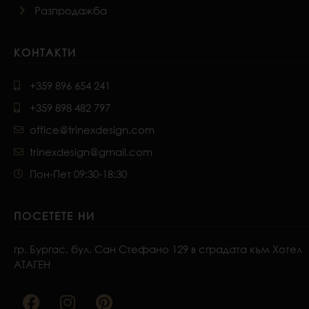
Разпродажба
КОНТАКТИ
+359 896 654 241
+359 898 482 797
office@trinexdesign.com
trinexdesign@gmail.com
Пон-Пет 09:30-18:30
ПОСЕТЕТЕ НИ
гр. Бургас, бул. Сан Стефано 129 в сградата към Хотел
АТАГЕН
F
I
P
a
n
i