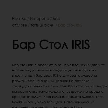
Начало
/
Интериор
/
Бар
столове
/
тапицирани
/ Бар стол IRIS
Бар Стол IRIS
Бар стол IRIS
е абсолютно зашеметяващ!
Създателите
на този модел
наистина издигат дизайна до нови
висоти с този бар стол.
IRIS е шикозен с модерна
рамка, която има фини нюанси на арт деко и
холивудски регентски стил.
Този бар стол би изглеждал
невероятно във всяка модерна, съвременна среда с
препратки към модернизма от средата миналия век.
Комбиниращ мека тапицерия, античен месинг,
елегантна геометрия, този модел
добавя