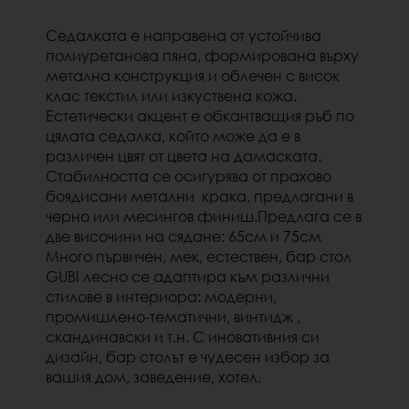
Седалката е направена от устойчива
полиуретанова пяна, формирована върху
метална конструкция и облечен с висок
клас текстил или изкуствена кожа.
Естетически акцент е обкантващия ръб по
цялата седалка, който може да е в
различен цвят от цвета на дамаската.
Стабилността се осигурява от прахово
боядисани метални крака, предлагани в
черно или месингов финиш.Предлага се в
две височини на сядане: 65см и 75см
Много първичен, мек, естествен, бар стол
GUBI лесно се адаптира към различни
стилове в интериора: модерни,
промишлено-тематични, винтидж ,
скандинавски и т.н. С иновативния си
дизайн, бар столът е чудесен избор за
вашия дом, заведение, хотел.