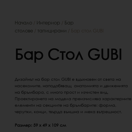
Начало
/
Интериор
/
Бар
столове
/
тапицирани
/ Бар стол GUBI
Бар Стол GUBI
Дизайнът на бар стол GUBI е вдъхновен от света на
насекомите, наподобяващ анатомията и движенията
на бръмбара, с много прост и изчистен вид.
Проектирането
на модела преизчислява характерните
елементи на секциите на бръмбарите: форма,
черупки, конци, твърда външна и мека вътрешност.
Размер: 59 x 49 x 109 см