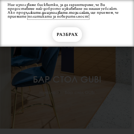
Skip
Ние използваме бисквитки, за да гарантираме, че Ви
Вход
предоставяме най-доброто изживяване на нашия уебсайт.
to
Ако продължите да използвате този сайт, ще приемем, че
content
приемате
политиката за поверителност!
РАЗБРАХ
БАР СТОЛ GUBI
Начало
Бар стол GUBI