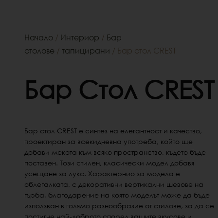
Начало
/
Интериор
/
Бар
столове
/
тапицирани
/ Бар стол CREST
Бар Стол CREST
Бар стол CREST е синтез на елегантност и качество,
проектиран за всекидневна употреба, който ще
добави мекота към всяко пространство, където бъде
поставен. Този стилен, класически модел добавя
усещане за лукс. Характернио за модела е
облегалката, с декоративни вертикални шевове на
гърба, благодарение на която моделът може да бъде
използван в голямо
разнообразие от стилове, за да се
постигне най-доброто според вашите вкусове и