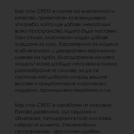
Бар стол CREST е
синтез на елегантност и
качество, проектиран за всекидневна
употреба,
който ще добави мекота към
всяко пространство, където бъде поставен.
Този стилен, класически модел добавя
усещане за лукс. Характернио за модела
е облегалката, с декоративни вертикални
шевове на гърба, благодарение на която
моделът може да бъде използван в голямо
разнообразие от стилове, за да се
постигне най-доброто според вашите
вкусове и предпочитания: класически,
модерни, промишлено-тематични и т.н.
Бар стол CREST е изработен от масивна
букова дървесина
,
със седалка
и
облегалка, тапицирани
в плат или кожа,
избран от клиента.
. Изключително
гостоприемен, артистичен,удобен,