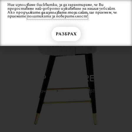
Skip
Ние използваме бисквитки, за да гарантираме, че Ви
Вход
предоставяме най-доброто изживяване на нашия уебсайт.
to
Ако продължите да използвате този сайт, ще приемем, че
content
приемате
политиката за поверителност!
РАЗБРАХ
БАР СТОЛ CREST
Начало
Бар стол CREST