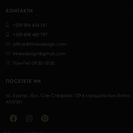
КОНТАКТИ
+359 896 654 241
+359 898 482 797
office@trinexdesign.com
trinexdesign@gmail.com
Пон-Пет 09:30-18:30
ПОСЕТЕТЕ НИ
гр. Бургас, бул. Сан Стефано 129 в сградата към Хотел
АТАГЕН
F
I
P
a
n
i
c
s
n
e
t
t