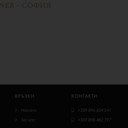
NNER – СОФИЯ
на София, на сцената на софийските заведения излезе LARGO
икателство, тъй като желанието им е да обособят място, к
ВРЪЗКИ
КОНТАКТИ
Начало
+359 896 654 241
За нас
+359 898 482 797