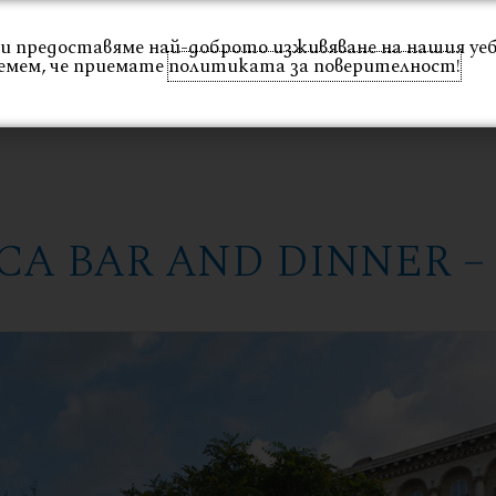
 Ви предоставяме най-доброто изживяване на нашия уе
емем, че приемате
политиката за поверителност!
Интериор
Екстериор
Каталог
Проекти
ICA BAR AND DINNER 