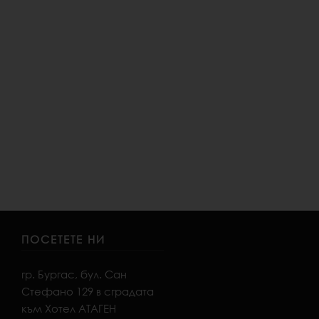
 DI SERDICA – градина. Екипът, стоящ зад проекта на
ъдето хората ще могат да закусват, да обядват, да
ПОСЕТЕТЕ НИ
гр. Бургас, бул. Сан
Стефано 129 в сградата
към Хотел АТАГЕН