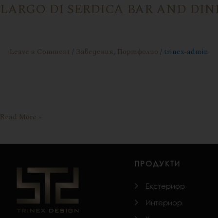
LARGO DI SERDICA BAR AND DI
Leave a Comment
/
Заведения
,
Портфолио
/
trinex-admin
Проект: Арх. Велимир Георгиев Това лято, в самото сърце 
заведението, определя замисъла си като истинско предизв
вечерят и дори ако […]
Read More »
ПРОДУКТИ
Екстериор
Интериор