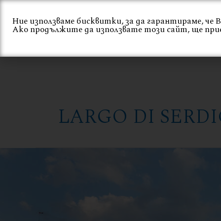
Skip
to
Ние използваме бисквитки, за да гарантираме, че
Ако продължите да използвате този сайт, ще при
content
Начало
За нас
LARGO DI SERD
LARGO
DI
SERDICA
BAR
AND
DINNER