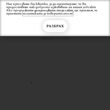
Skip
Ние използваме бисквитки, за да гарантираме, че Ви
Вход
предоставяме най-доброто изживяване на нашия уебсайт.
to
Ако продължите да използвате този сайт, ще приемем, че
content
приемате
политиката за поверителност!
РАЗБРАХ
ТРАПЕЗАРНО
ДИЗАЙНЕРСКО КРЕСЛО
Начало
трапезарно дизайнерско кресло