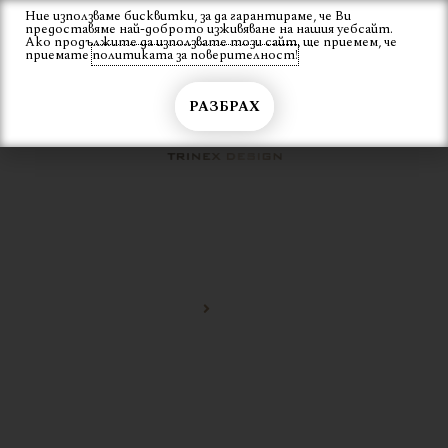
Skip
Ние използваме бисквитки, за да гарантираме, че Ви
Вход
предоставяме най-доброто изживяване на нашия уебсайт.
to
Ако продължите да използвате този сайт, ще приемем, че
content
приемате
политиката за поверителност!
РАЗБРАХ
ТРАПЕЗАРИЯ
Начало
трапезария