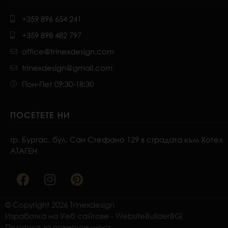
+359 896 654 241
+359 898 482 797
office@trinexdesign.com
trinexdesign@gmail.com
Пон-Пет 09:30-18:30
ПОСЕТЕТЕ НИ
гр. Бургас, бул. Сан Стефано 129 в сградата към Хотел
АТАГЕН
F
I
P
a
n
i
c
s
n
e
t
t
© Copyright 2026 Trinexdesign
b
a
e
Изработка на Уеб сайтове - WebsiteBuilderBG
o
g
r
Политика за поверителност