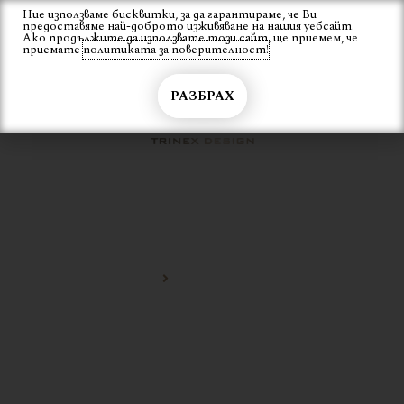
Skip
Ние използваме бисквитки, за да гарантираме, че Ви
Вход
предоставяме най-доброто изживяване на нашия уебсайт.
to
Ако продължите да използвате този сайт, ще приемем, че
content
приемате
политиката за поверителност!
РАЗБРАХ
ТРАДИЦИОНЕН СТОЛ
Начало
традиционен стол