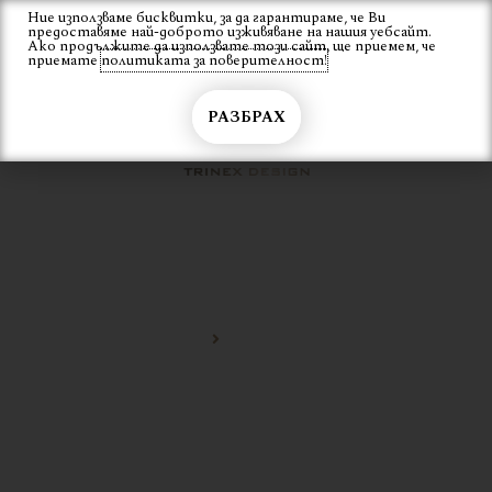
Skip
Ние използваме бисквитки, за да гарантираме, че Ви
Вход
предоставяме най-доброто изживяване на нашия уебсайт.
to
Ако продължите да използвате този сайт, ще приемем, че
content
приемате
политиката за поверителност!
РАЗБРАХ
ТЕХНОПОЛИМЕР
Начало
технополимер