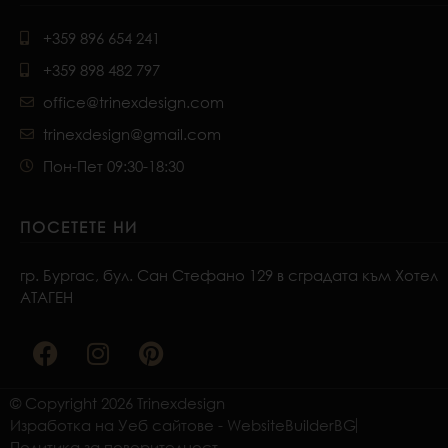
+359 896 654 241
+359 898 482 797
office@trinexdesign.com
trinexdesign@gmail.com
Пон-Пет 09:30-18:30
ПОСЕТЕТЕ НИ
гр. Бургас, бул. Сан Стефано 129 в сградата към Хотел
АТАГЕН
F
I
P
a
n
i
c
s
n
e
t
t
© Copyright 2026 Trinexdesign
b
a
e
Изработка на Уеб сайтове - WebsiteBuilderBG
o
g
r
Политика за поверителност