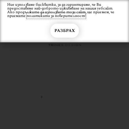
Skip
Ние използваме бисквитки, за да гарантираме, че Ви
Вход
предоставяме най-доброто изживяване на нашия уебсайт.
to
Ако продължите да използвате този сайт, ще приемем, че
content
приемате
политиката за поверителност!
РАЗБРАХ
ТАПИЦИРАНО КРСЛО ЗА
ЛОБИТА
Начало
тапицирано крсло за лобита