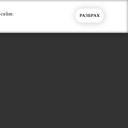
бсайт.
РАЗБРАХ
Общи условия
Контакти
Вход
бзавеждане на дома