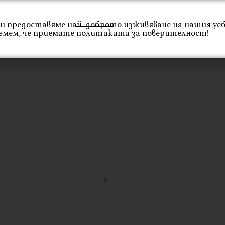
 Ви предоставяме най-доброто изживяване на нашия уе
Интериор
Екстериор
Каталог
Проекти
емем, че приемате
политиката за поверителност!
Начало
тапицирано кресло за о
А