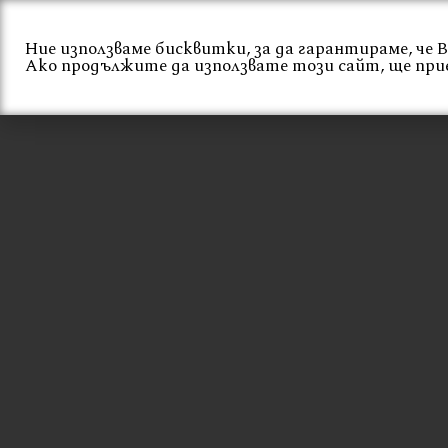
Skip
to
Ние използваме бисквитки, за да гарантираме, че
content
Начало
За нас
Ако продължите да използвате този сайт, ще при
ТАПИЦИРАНО
КРЕСЛО ЗА
ОБЗАВЕЖДАНЕ Н
ДОМА