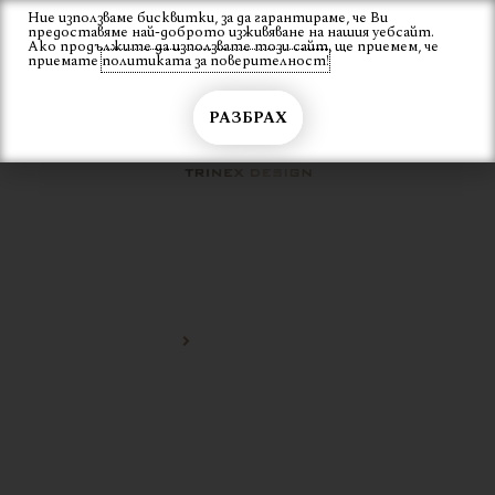
Skip
Ние използваме бисквитки, за да гарантираме, че Ви
Вход
предоставяме най-доброто изживяване на нашия уебсайт.
to
Ако продължите да използвате този сайт, ще приемем, че
content
приемате
политиката за поверителност!
РАЗБРАХ
СТОЙКА ИНОКС ЗА МАСА
Начало
стойка инокс за маса