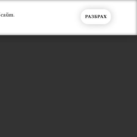
бсайт.
РАЗБРАХ
Общи условия
Контакти
Вход
на хотели