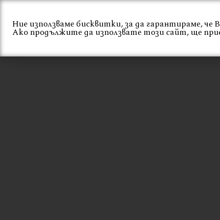
Skip
to
Ние използваме бисквитки, за да гарантираме, че
content
Начало
За нас
Ако продължите да използвате този сайт, ще при
СТОЛОВЕ ЗА
ОБЗАВЕЖДАНЕ Н
ХОТЕЛИ