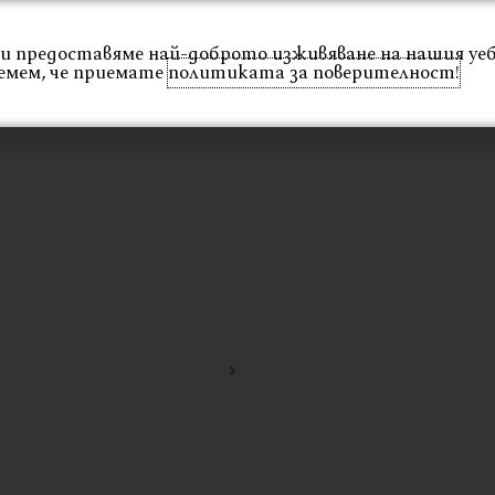
 Ви предоставяме най-доброто изживяване на нашия уе
Интериор
Екстериор
Каталог
Проекти
емем, че приемате
политиката за поверителност!
А
Начало
столове за обзавеждане 