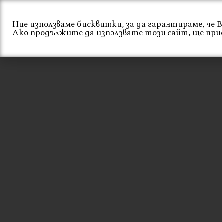
Skip
to
Ние използваме бисквитки, за да гарантираме, че
content
Начало
За нас
Ако продължите да използвате този сайт, ще при
СТОЛ ЗА ГРАДИ