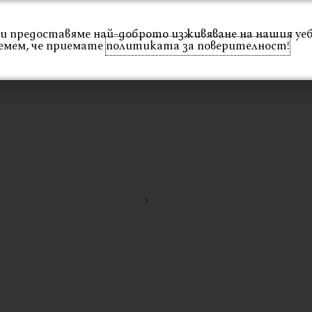
 Ви предоставяме най-доброто изживяване на нашия уе
Интериор
Екстериор
Каталог
Проекти
емем, че приемате
политиката за поверителност!
НИ
Начало
стол за градини