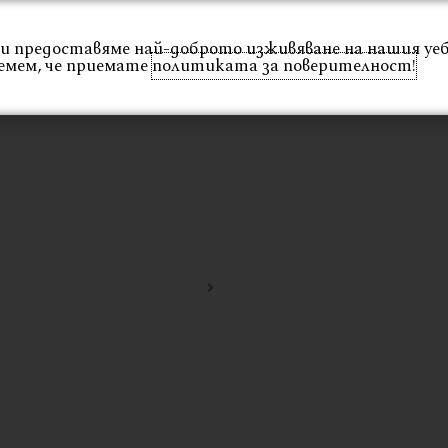
 Ви предоставяме най-доброто изживяване на нашия уе
Интериор
Екстериор
Каталог
Проекти
емем, че приемате
политиката за поверителност!
НА
Начало
Стол за градина