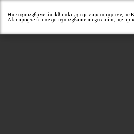
Skip
to
Ние използваме бисквитки, за да гарантираме, че
content
Начало
За нас
Ако продължите да използвате този сайт, ще при
СТОЛ ЗА ГРАДИ