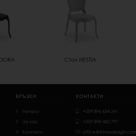
NDORA
Стол HESTIA
ВРЪЗКИ
КОНТАКТИ
Начало
+359 896 654 241
За нас
+359 898 482 797
Контакти
office@trinexdesign.co