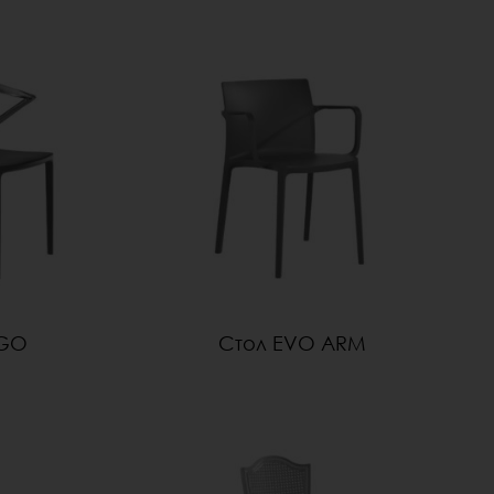
EGO
Стол EVO ARM