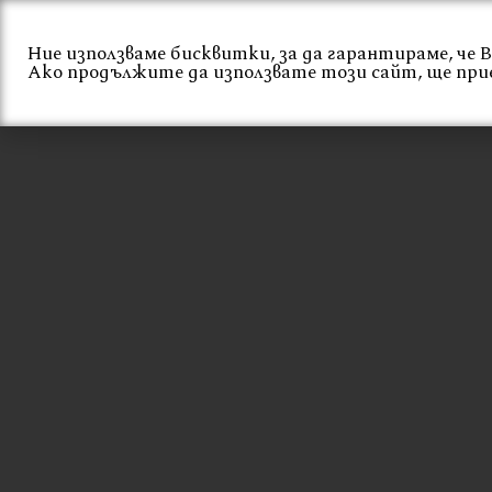
Skip
to
Ние използваме бисквитки, за да гарантираме, че
content
Начало
За нас
Ако продължите да използвате този сайт, ще при
СТОЛ В БОХО СТ