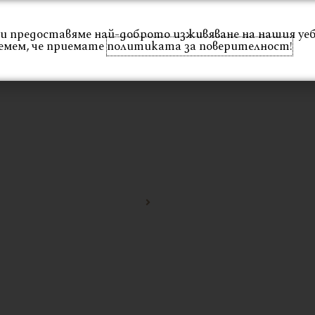
 Ви предоставяме най-доброто изживяване на нашия уе
Интериор
Екстериор
Каталог
Проекти
емем, че приемате
политиката за поверителност!
ИЛ
Начало
стол в бохо стил