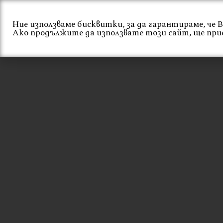
Skip
to
Ние използваме бисквитки, за да гарантираме, че
content
Начало
За нас
Ако продължите да използвате този сайт, ще при
СТОЛ ОТ ТИКОВО
ДЪРВО