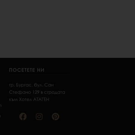
ПОСЕТЕТЕ НИ
гр. Бургас, бул. Сан
Стефано 129 в сградата
към Хотел АТАГЕН
F
I
P
m
a
n
i
m
c
s
n
e
t
t