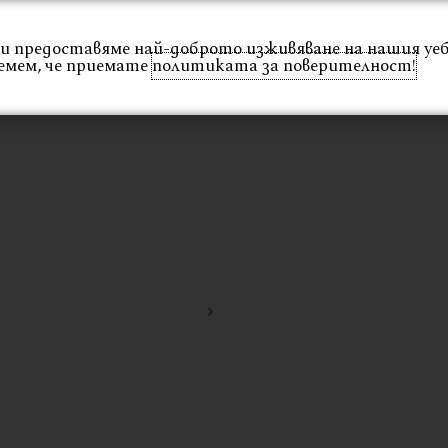
 Ви предоставяме най-доброто изживяване на нашия уе
Интериор
Екстериор
Каталог
Проекти
емем, че приемате
политиката за поверителност!
Начало
стол от тиково дърво