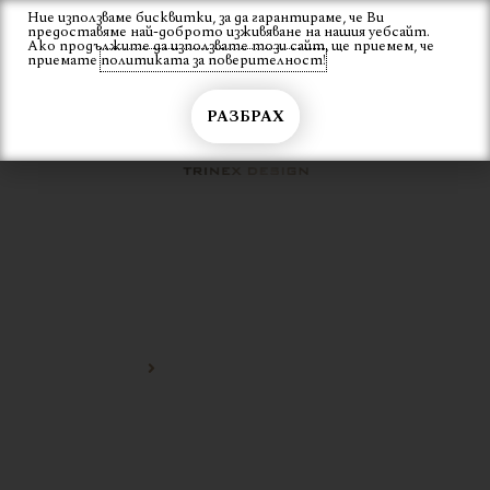
Skip
Ние използваме бисквитки, за да гарантираме, че Ви
Вход
предоставяме най-доброто изживяване на нашия уебсайт.
to
Ако продължите да използвате този сайт, ще приемем, че
content
приемате
политиката за поверителност!
РАЗБРАХ
СКАНДИНАВСКА МЕТАЛНА
ЛАМПА
Начало
скандинавска метална лампа