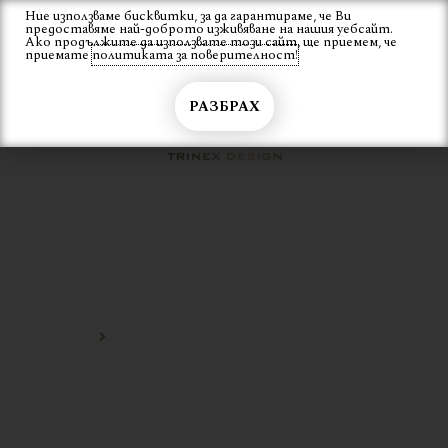
Skip
Ние използваме бисквитки, за да гарантираме, че Ви
Вход
предоставяме най-доброто изживяване на нашия уебсайт.
to
Ако продължите да използвате този сайт, ще приемем, че
content
приемате
политиката за поверителност!
РАЗБРАХ
РАЗТЕГАТЕЛНА МАСА СЪС
СТЪКЛОКЕРАМИКА
Начало
разтегателна маса със стъклокерамика