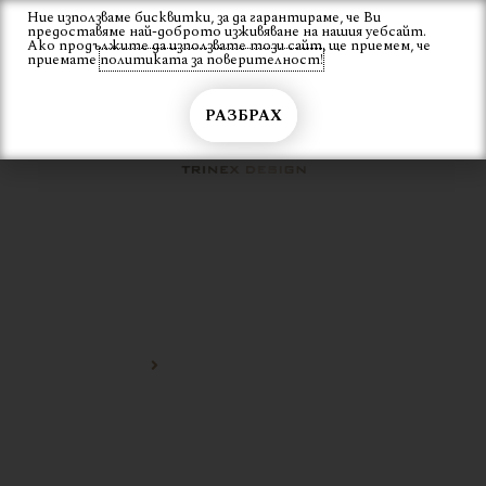
Skip
Ние използваме бисквитки, за да гарантираме, че Ви
Вход
предоставяме най-доброто изживяване на нашия уебсайт.
to
Ако продължите да използвате този сайт, ще приемем, че
content
приемате
политиката за поверителност!
РАЗБРАХ
ОРИЕНТАЛСКА МЕТАЛНА
ЛАМПА
Начало
ориенталска метална лампа