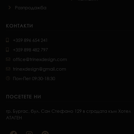
Разпродажба
КОНТАКТИ
+359 896 654 241
+359 898 482 797
office@trinexdesign.com
trinexdesign@gmail.com
Пон-Пет 09:30-18:30
ПОСЕТЕТЕ НИ
гр. Бургас, бул. Сан Стефано 129 в сградата към Хотел
АТАГЕН
F
I
P
a
n
i