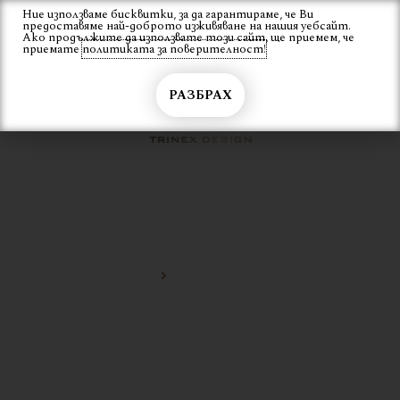
Skip
Ние използваме бисквитки, за да гарантираме, че Ви
Вход
предоставяме най-доброто изживяване на нашия уебсайт.
to
Ако продължите да използвате този сайт, ще приемем, че
content
приемате
политиката за поверителност!
РАЗБРАХ
ОЛЕКОТЕНО КРЕСЛО
Начало
олекотено кресло