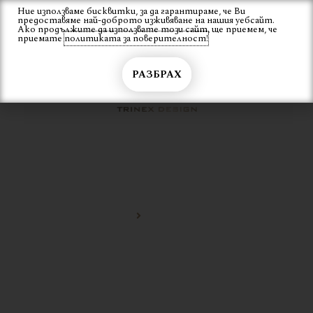
Skip
Ние използваме бисквитки, за да гарантираме, че Ви
Вход
предоставяме най-доброто изживяване на нашия уебсайт.
to
Ако продължите да използвате този сайт, ще приемем, че
content
приемате
политиката за поверителност!
РАЗБРАХ
ОЛЕКОТЕН СТОЛ
Начало
олекотен стол