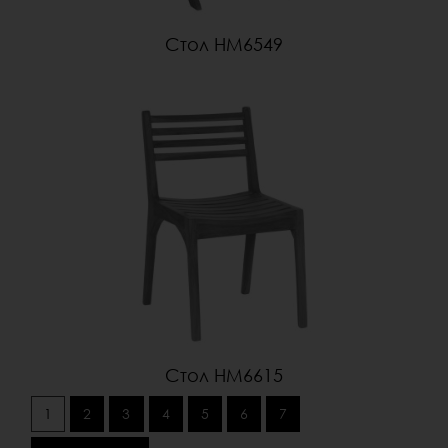
Стол HM6549
Стол HM6615
1
2
3
4
5
6
7