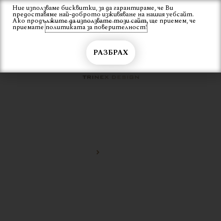
Skip
Ние използваме бисквитки, за да гарантираме, че Ви
Вход
предоставяме най-доброто изживяване на нашия уебсайт.
to
Ако продължите да използвате този сайт, ще приемем, че
content
приемате
политиката за поверителност!
РАЗБРАХ
МОДЕРЕН СТОЛ
Начало
модерен стол