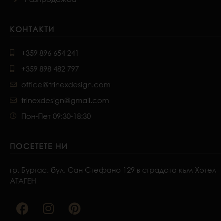
КОНТАКТИ
+359 896 654 241
+359 898 482 797
office@trinexdesign.com
trinexdesign@gmail.com
Пон-Пет 09:30-18:30
ПОСЕТЕТЕ НИ
гр. Бургас, бул. Сан Стефано 129 в сградата към Хотел
АТАГЕН
F
I
P
a
n
i
c
s
n