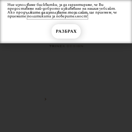
Skip
Ние използваме бисквитки, за да гарантираме, че Ви
Вход
предоставяме най-доброто изживяване на нашия уебсайт.
to
Ако продължите да използвате този сайт, ще приемем, че
content
приемате
политиката за поверителност!
РАЗБРАХ
МЕТАЛНА ЕКЗОТИЧНА
ЛАМПА
Начало
метална екзотична лампа