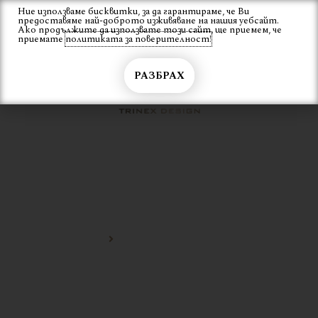
Skip
Ние използваме бисквитки, за да гарантираме, че Ви
Вход
предоставяме най-доброто изживяване на нашия уебсайт.
to
Ако продължите да използвате този сайт, ще приемем, че
content
приемате
политиката за поверителност!
РАЗБРАХ
МЕТАЛЕН ПОЦИНКОВАН
СТОЛ
Начало
метален поцинкован стол