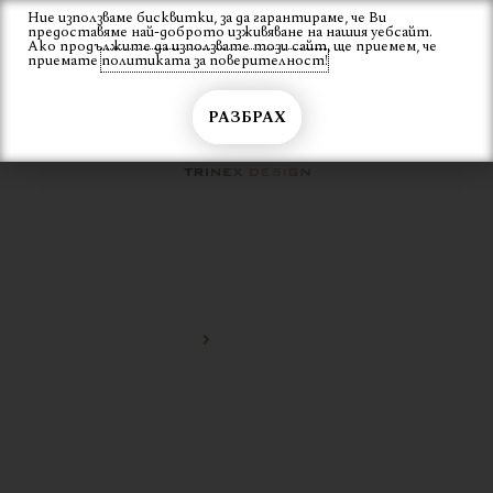
Skip
Ние използваме бисквитки, за да гарантираме, че Ви
Вход
предоставяме най-доброто изживяване на нашия уебсайт.
to
Ако продължите да използвате този сайт, ще приемем, че
content
приемате
политиката за поверителност!
РАЗБРАХ
МЕБЕЛИ ОТ МЕТАЛ
Начало
мебели от метал