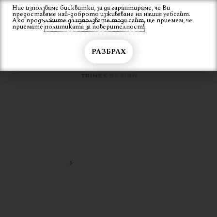
Skip
Ние използваме бисквитки, за да гарантираме, че Ви
Вход
предоставяме най-доброто изживяване на нашия уебсайт.
to
Ако продължите да използвате този сайт, ще приемем, че
content
приемате
политиката за поверителност!
РАЗБРАХ
ЛУКСОЗНИ ГРАДИНСКИ
МЕБЕЛИ
Начало
луксозни градински мебели